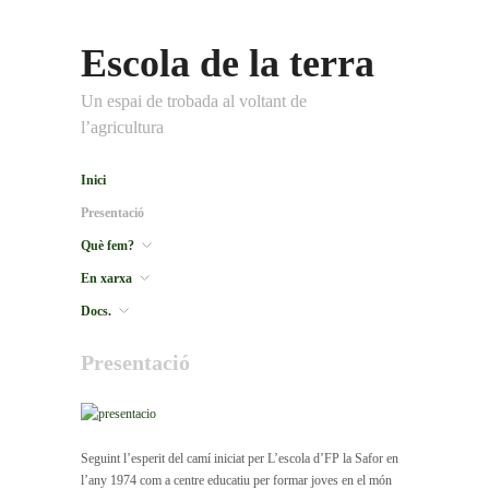
Escola de la terra
Un espai de trobada al voltant de
l’agricultura
Inici
Presentació
Què fem?
En xarxa
Docs.
Presentació
Seguint l’esperit del camí iniciat per L’escola d’FP la Safor en
l’any 1974 com a centre educatiu per formar joves en el món