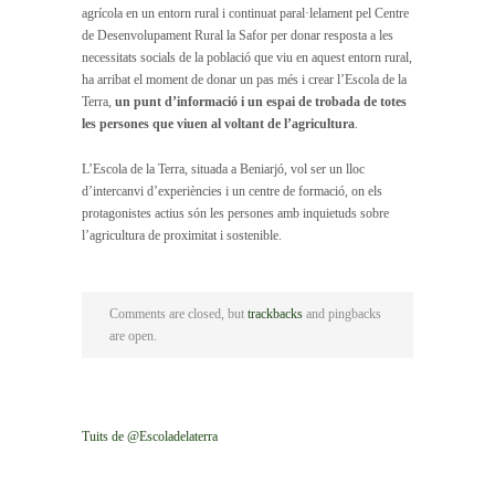
agrícola en un entorn rural i continuat paral·lelament pel Centre
de Desenvolupament Rural la Safor per donar resposta a les
necessitats socials de la població que viu en aquest entorn rural,
ha arribat el moment de donar un pas més i crear l’Escola de la
Terra,
un punt d’informació i un espai de trobada de totes
les persones que viuen al voltant de l’agricultura
.
L’Escola de la Terra, situada a Beniarjó, vol ser un lloc
d’intercanvi d’experiències i un centre de formació, on els
protagonistes actius són les persones amb inquietuds sobre
l’agricultura de proximitat i sostenible.
Comments are closed, but
trackbacks
and pingbacks
are open.
Tuits de @Escoladelaterra